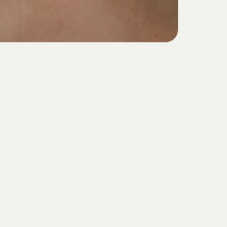
pratique
?
Support