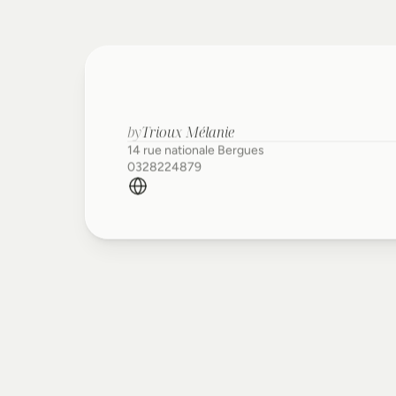
Ideal
Esthetic
by
Trioux Mélanie
14 rue nationale Bergues
0328224879