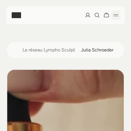
Accueil
Le réseau Lympho Sculpt
 Julia Schroeder 
Boutique
Nos soins
Découvrir nos soins
Formation Lympho Sculpt®
La méthode Lympho Sculpt®
Découvrir la Formation
Mon Compte
Prendre rendez-vous
Le Réseau
Mes Favoris
À Propos
Prochaines Sessions
Mon Compte