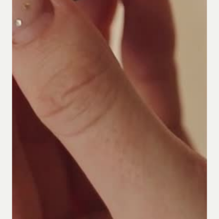
Julia
Schroeder
by
Julia schroeder
3 rue du gué 54360 Mont sur Meurthe
+33640398406