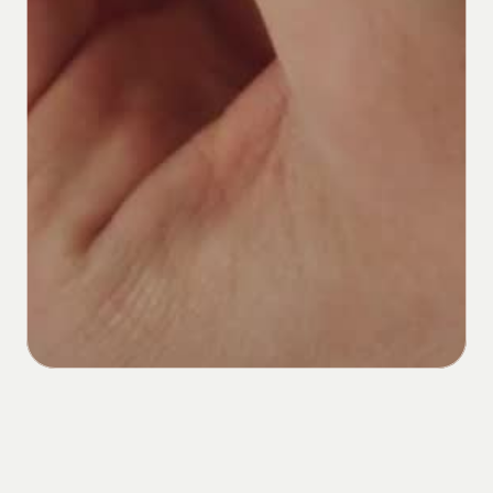
Prête
à