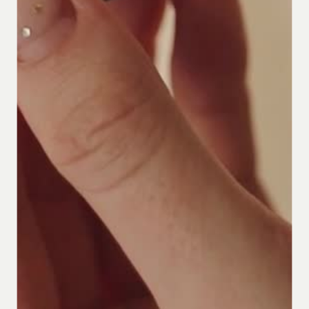
Le
cosy
bien-être
et
beauté
by
Simona Rizzo
Chemin de la sauterie 5, Saxon,
Switzerland
+41793217568