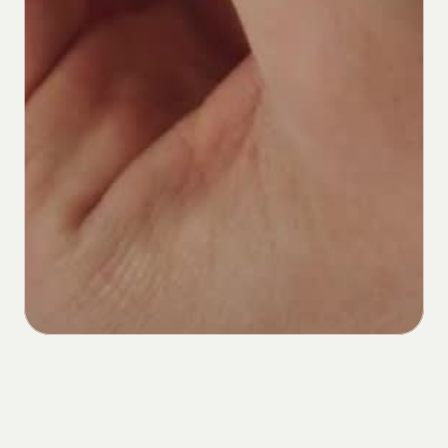
Prête
à