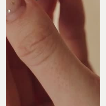
Serenity
Infinite
by
Valérie Bertin 
16 rue de la Famille Cassini 77127
Lieusaint
0767715631
contact@serenity-infinite.fr