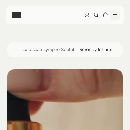
Accueil
Le réseau Lympho Sculpt
Serenity Infinite 
Boutique
Nos soins
Découvrir nos soins
Formation Lympho Sculpt®
La méthode Lympho Sculpt®
Découvrir la Formation
Mon Compte
Prendre rendez-vous
Le Réseau
Mes Favoris
À Propos
Prochaines Sessions
Mon Compte