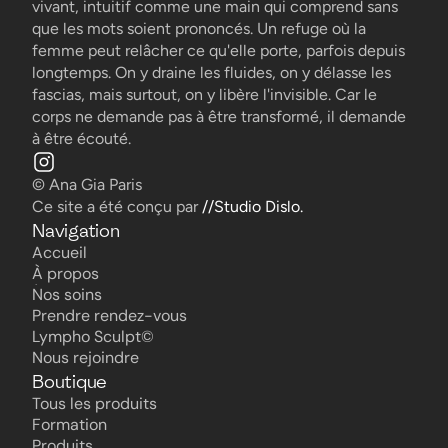
vivant, intuitif comme une main qui comprend sans
que les mots soient prononcés. Un refuge où la
femme peut relâcher ce qu'elle porte, parfois depuis
longtemps. On y draine les fluides, on y délasse les
fascias, mais surtout, on y libère l'invisible. Car le
corps ne demande pas à être transformé, il demande
à être écouté.
© Ana Gia Paris
Ce site a été conçu par 
//Studio Dislo.
Navigation
Accueil
Accueil
À propos
À propos
Nos soins
Nos soins
Prendre rendez-vous
Prendre rendez-vous
Lympho Sculpt©
Lympho Sculpt©
Nous rejoindre
Nous rejoindre
Boutique
Tous les produits
Tous les produits
Formation
Formation
Produits