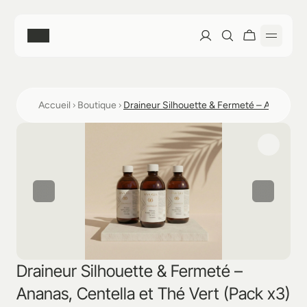
Accueil
Accueil
Boutique
Draineur Silhouette & Fermeté – Ananas, Ce
Boutique
Nos soins
Découvrir nos soins
Formation Lympho Sculpt®
La méthode Lympho Sculpt®
Découvrir la Formation
Mon Compte
Prendre rendez-vous
Le Réseau
Draineur Silhouette & Fermeté – 
Mes Favoris
À Propos
Prochaines Sessions
Ananas, Centella et Thé Vert (Pack x3)
Mon Compte