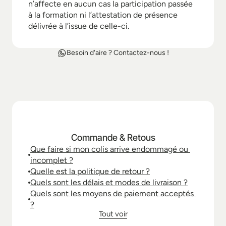
n’affecte en aucun cas la participation passée 
à la formation ni l’attestation de présence 
délivrée à l’issue de celle-ci.
Besoin d'aire ? Contactez-nous !
D
'
A
u
t
r
e
s
q
u
e
s
t
i
o
n
s
…
Commande & Retous
Que faire si mon colis arrive endommagé ou 
incomplet ?
Quelle est la politique de retour ?
Quels sont les délais et modes de livraison ?
Quels sont les moyens de paiement acceptés 
?
Tout voir