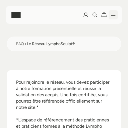
Accueil
FAQ
Le Réseau LymphoSculpt®
Boutique
Je
suis
professionnelle,
comment
rejoindre
le
réseau
?
Nos soins
Pour rejoindre le réseau, vous devez participer 
Découvrir nos soins
Formation Lympho Sculpt®
à notre formation présentielle et réussir la 
La méthode Lympho Sculpt®
validation des acquis. Une fois certifiée, vous 
Découvrir la Formation
Mon Compte
pourrez être référencée officiellement sur 
Prendre rendez-vous
notre site.*

Le Réseau
Mes Favoris
À Propos
*L’espace de référencement des praticiennes 
Prochaines Sessions
Mon Compte
et praticiens formés à la méthode Lympho 