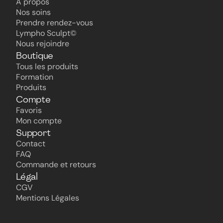
Accueil
À propos
À propos
Nos soins
Nos soins
Prendre rendez-vous
Prendre rendez-vous
Lympho Sculpt©
Lympho Sculpt©
Nous rejoindre
Nous rejoindre
Boutique
Tous les produits
Tous les produits
Formation
Formation
Produits
Produits
Compte
Favoris
Favoris
Mon compte
Mon compte
Support
Contact
Contact
FAQ
FAQ
Commande et retours
Commande et retours
Légal
CGV
CGV
Mentions Légales
Mentions Légales